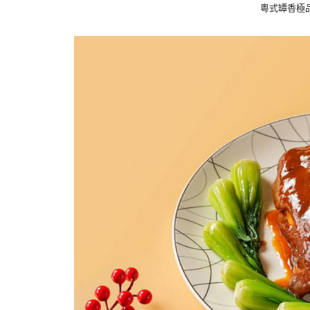
粵式罈香極