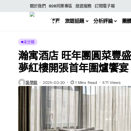
關於我們
B2B同業專區
旅遊服務
訂閱電子報
首頁
旅遊話題
分析評論
團
未分類
瀚寓酒店 旺年團圓菜豐盛
夢紅樓開張首年圍爐饗宴
吳學銘
2025-03-20
1 Mins Read
571 Views