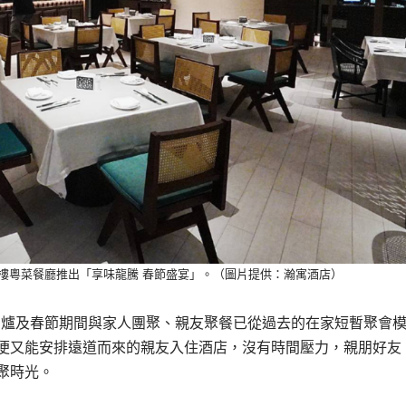
樓粵菜餐廳推出「享味龍騰 春節盛宴」。（圖片提供：瀚寓酒店）
圍爐及春節期間與家人團聚、親友聚餐已從過去的在家短暫聚會
便又能安排遠道而來的親友入住酒店，沒有時間壓力，親朋好友
聚時光。