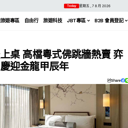
星期五 , 7 8 月 2026
Today
體旅遊專區
自由行
旅遊科技
JBT專區
B2B 會員登記
上桌 高檔粵式佛跳牆熱賣 弈
 慶迎金龍甲辰年
Share