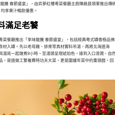
味龍騰 春節盛宴」，由弈夢紅樓粵菜餐廳主廚陳啟昌領軍推出傳
，均享果汁暢飲優惠。
料滿足老饕
粵菜餐廳推出「享味龍騰 春節盛宴」，包括經典粵式罈香極品佛
食材入罈。先以老母雞、排骨等真材實料吊湯，再將北海道海
與湯底一起燉煮8小時，至湯頭呈現琥珀色，達到入口滑潤、自
品，是道做工繁複費時功夫大菜，更是圍爐年菜中的重頭戲，回