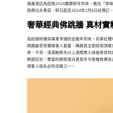
瀚寓酒店為迎接2024農曆新年到來，推出「享
經典功夫粵菜，即日起至2024年2月8日前預訂
奢華經典佛跳牆 真材實
為迎接財運與事業亨通的金龍年到來，弈夢紅樓
跳牆最受老饕級客人喜愛，陳啟昌主廚採用頂級
參、干貝、清湯鮑魚先以上湯煨煮入味後將食材
鮮甜回甘，豐富的膠原蛋白更是冬令進補食療良
頭客人指名必吃佳餚之一。