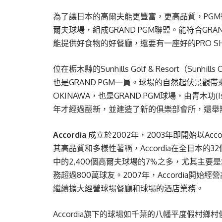
為了讓日本的高爾夫能更豐富，更高品質，PG
爾夫球場，組成GRAND PGM聯盟。能符合GR
能提供好食物的好餐廳，還要有一座好的PRO S
位在栃木縣的Sunhills Golf & Resort（Sunhil
也是GRAND PGM一員。球場的自然起伏景觀帶來
OKINAWA，也是GRAND PGM球場，由青木功(
年才經過翻新，並建造了新的俱樂部會所，還舉
Accordia
成立於2002年，2003年即開始以Acco
其高品質和多樣性著稱，Accordia在全日本的
中的2,400個高爾夫球場的7%之多，尤其主
務超過800萬球友。2007年，Accordia
繼續擴大經營球場餐廳和球場的酒店業務。
Accordia旗下的球場如千葉的八幡平度假村鄉村俱樂部（