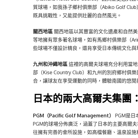
質球場，如我孫子鄉村俱樂部（Abiko Golf Club
既具挑戰性，又能提供壯麗的自然風光。
關西地區
關西地區以其豐富的文化遺產和自然美
等地擁有眾多著名球場，如有馬鄉村俱樂部（Arima Co
些球場不僅設計精良，還䏍享受日本傳統文化與
九州和沖繩地區
這裡的高爾夫球場充分利用當地
部（Kise Country Club）和九州的別府鄉村
合，讓球友在享受運動的同時，體驗南國的悠閒
日本的兩大高爾夫集團：PG
PGM（Pacific Golf Management）
PGM是
PGM的球場分佈廣泛，涵蓋了日本的主要高爾夫
往擁有完善的會所設施，如高檔餐廳、溫泉設施