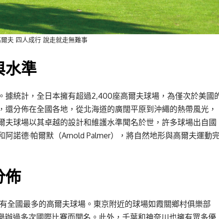
爾夫 四人成行 說走就走無難事
與水準
據統計，全日本擁有超過2,400座高爾夫球場，為僅次於美國
，還分佈在全國各地，從北海道的廣闊平原到沖繩的熱帶風光，
爾夫球場以其卓越的設計和維護水準聞名於世，許多球場出自國
）和阿諾德·帕爾默（Arnold Palmer），將自然地形與高爾夫運動
分佈
有全國最多的高爾夫球場。東京附近的球場如霞關鄉村俱樂部
因其歷史悠久且舉辦過多次國際比賽而聞名。此外，千葉和神奈川也擁有眾多優