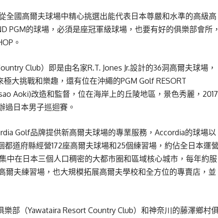
M從全國高爾夫球場中精心挑選出能代表日本尊嚴和水準的高級高
AND PGM的球場，必須是座冠軍級球場，也要有好的俱樂部會所
HOP。
ls Country Club）即是由名家R.T. Jones Jr.設計的36洞高爾夫球場，
極大挑戰和樂趣，還有位在沖繩的PGM Golf RESORT
Isao Aoki)改造和監督，位在海岸上的丘陵地區，景色秀麗，2017
辦過日本男子巡迴賽。
rdia Golf品牌提供新高爾夫球場的專業服務，Accordia的球場以
32個都道府縣經營172座高爾夫球場和25個練習場，約佔全日本運
要是集中在日本三個人口稠密的大都市圈和區域核心城市，每年約服
開始經營高爾夫練習場，也大規模拓展高爾夫學校和全方位的專賣店，並
Yawataira Resort Country Club）和神奈川的藤澤鄉村