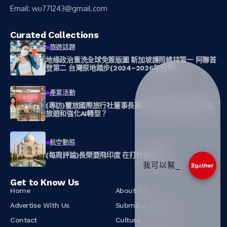
Email:
wu771243@gmail.com
Curated Collections
旅遊話題
地缘政治重洗全球免簽版圖 新加坡護照維持第一 阿聯首
登第二 台灣原地踏步(2024~2026年分析)
產業活動
(專訪)璽旅國際旅行社董事長高月美 我為什麼要走高端
旅遊和強化AI轉型？
航空動態
(每周評論)長榮要飛印度 在打什麼算盤？
我可以幫您推薦相關文_
Get to Know Us
Home
About Us
Advertise With Us
Submit a News Tip
Contact
Culture