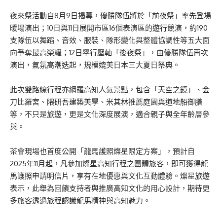
夜來祭活動自8月9日揭幕，優勝隊伍將於「前夜祭」率先登場
暖場演出；10日與11日展開市區16個表演區的遊行競演，約190
支隊伍以舞蹈、音效、服裝、隊形變化與整體協調性等五大面
向爭奪最高榮耀；12日舉行壓軸「後夜祭」，由優勝隊伍再次
演出，氣氛高潮迭起，規模媲美日本三大夏日祭典。
此次雙路線行程亦網羅高知人氣景點，包含「天空之鏡」、金
刀比羅宮、隈研吾建築美學、米其林推薦庭園與道地船御膳
等，不只是旅遊，更是文化深度展演，適合親子與全年齡層參
與。
茶會現場也首度公開「龍馬護照燦星限定方案」，預計自
2025年11月起，凡參加燦星高知行程之團體旅客，即可獲得龍
馬護照申請明信片，享有在地優惠與文化互動體驗。燦星旅遊
表示，此舉為回饋支持者與推廣高知文化的用心設計，期待更
多旅客透過旅程認識龍馬精神與高知魅力。