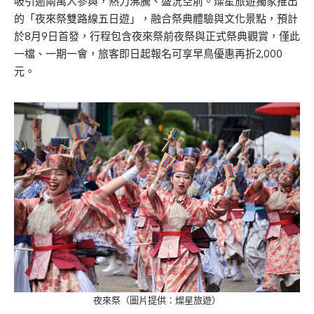
吸引逾兩萬人參與，熱力沸騰、盛況空前。燦星旅遊獨家推出
的「夜來祭雙路線五日遊」，融合祭典體驗與文化景點，預計
於8月9日首發，行程包含夜來祭前夜祭與正式祭典觀賞，僅此
一檔、一期一會，旅客即日起報名可享早鳥優惠再折2,000
元。
夜來祭（圖片提供：燦星旅遊）