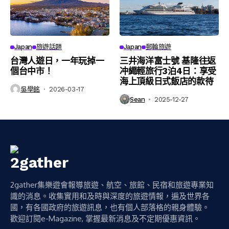
Japan
旅遊話題
Japan
郵輪旅遊
台灣人遊日，一年玩掉一
三井海洋富士號 基隆往返
個台中市！
冲繩輕旅行3泊4日：享受
海上頂級日式飯店的款待
吳學銘
2026-03-17
Sean
2025-12-27
2gather集樂遊會報導旅遊、航空、旅館、民宿和旅遊專業知
識的消息。收集實用和及時與深度的旅遊情報，遍及世界各
國，有各國政府的旅遊訊息，也有個人部落格的親身體驗。
歡迎訂閱e-Magazine, 掌握最新消息及不定期優惠資訊。