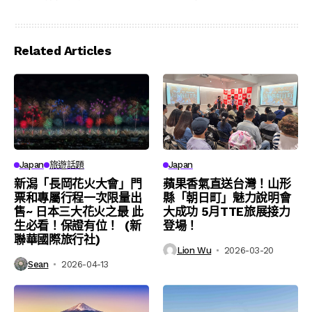
Related Articles
Japan
旅遊話題
Japan
新潟「長岡花火大會」門
蘋果香氣直送台灣！山形
票和專屬行程一次限量出
縣「朝日町」魅力說明會
售~ 日本三大花火之最 此
大成功 5月TTE旅展接力
生必看！保證有位！ (新
登場！
聯華國際旅行社)
Lion Wu
2026-03-20
Sean
2026-04-13