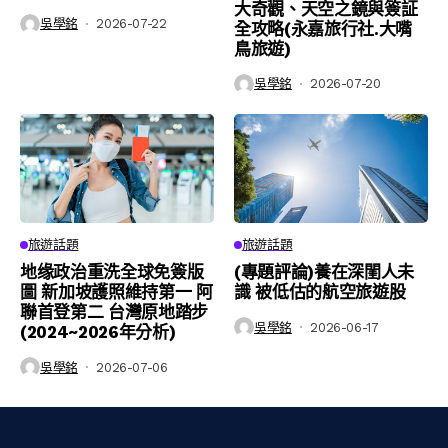
大奇觀、天空之鏡與簽証
吳學銘
2026-07-22
全攻略(永嘉旅行社.大嘴
鳥旅遊)
吳學銘
2026-07-20
旅遊話題
旅遊話題
地缘政治重洗全球免簽版
(專題評論)養在深閨人未
圖 新加坡護照維持第一 阿
識 被低估的航空旅遊股
聯首登第二 台灣原地踏步
吳學銘
2026-06-17
(2024~2026年分析)
吳學銘
2026-07-06