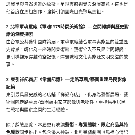
思戰爭與自然災難的象徵，呈現震撼視覺與深層寓意。這也是
他首度在馬祖創作，強勢引領國際目光聚焦馬祖。
2. 北竿軍魂電廠《軍魂1975時間美術館》—空間轉譯與歷史對
話的深度探索
由台電公共藝術團隊策展，軍魂電廠結合軍事與能量的雙重歷
史背景，轉化為一座時間美術館。藝術介入不只是空間轉變，
更引導觀眾穿越時空記憶，體驗戰地文化與能源文明交織的故
事。
3. 東引祥記商店《常備記憶》—走路草農/藝團重建島民影像
記憶
東引最具歷史感的老店鋪「祥記商店」，化身為藝術展場。藝
術團隊走路草農/藝團藉由家庭影像與老物件，重構馬祖居民
在戰地與國家之間的生活經驗。
除了靜態展覽，本屆更有
表演藝術、導覽體驗、限定商品與特
色餐飲
同步推出。包含優人神鼓、北角星戲劇團《馬祖心情記