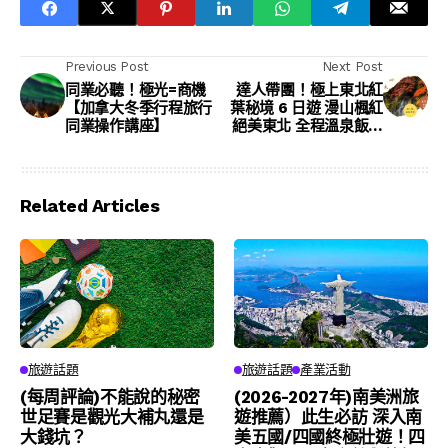
Previous Post
Next Post
同業必聽！極光=商機
達人帶團！極上東北紅
【加拿大冬季行程旅行
葉秘境 6 日遊 漫山楓紅
同業操作講座】
絕美東北 全程溫泉飯店
+美饌 樂齡族優選 ─
（新聯華-樂遊人）
Related Articles
旅遊話題
旅遊話題
產業活動
(每周評論)不能說的秘密
(2026-2027年)南美洲旅
世足賽是觀光大補丸還是
遊推薦）此生必訪 深入南
大錢坑？
美五國/四國終極壯遊！四