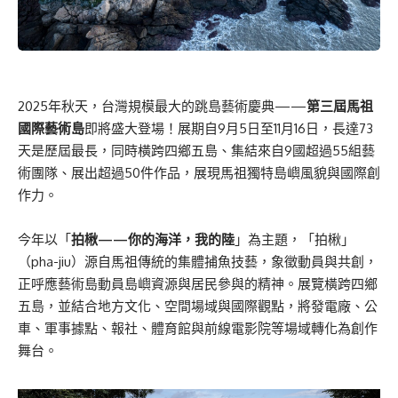
2025年秋天，台灣規模最大的跳島藝術慶典——
第三屆馬祖
國際藝術島
即將盛大登場！展期自9月5日至11月16日，長達73
天是歷屆最長，同時橫跨四鄉五島、集結來自9國超過55組藝
術團隊、展出超過50件作品，展現馬祖獨特島嶼風貌與國際創
作力。
今年以「
拍楸——你的海洋，我的陸
」為主題，「拍楸」
（pha-jiu）源自馬祖傳統的集體捕魚技藝，象徵動員與共創，
正呼應藝術島動員島嶼資源與居民參與的精神。展覽橫跨四鄉
五島，並結合地方文化、空間場域與國際觀點，將發電廠、公
車、軍事據點、報社、體育館與前線電影院等場域轉化為創作
舞台。