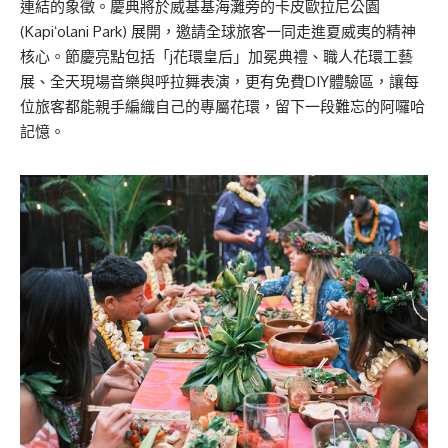
連結的象徵。慶典將於威基基海灘旁的卡皮歐拉尼公園
(Kapiʻolani Park) 展開，邀請全球旅客一同走進夏威夷的精神
核心。節慶亮點包括「j花環皇后」加冕典禮、職人花環工藝
展、全天現場音樂與呼拉舞表演，更有免費DIY體驗區，讓每
位旅客都能親手編織自己的專屬花環，留下一段難忘的阿囉哈
記憶。