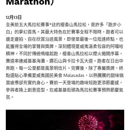
Marathon）
12月13日
全美前五大馬拉松賽事*註的檀香山馬拉松，是許多「跑步小
白」的夢幻首馬。其最大特色在於賽事全程不限時，跑者可以
邊走邊拍、自在欣賞沿途風景，即使是最後一位抵達終點，也
能獲得全場的掌聲與獎牌，深刻體現夏威夷溫柔包容的阿囉哈
精神。不同於傳統鳴槍起跑，檀香山馬拉松以煙火揭開序幕，
賽道串連威基基海灘、鑽石山與卡拉卡瓦大道。跑者在日出中
奔跑，每一公里都是風景明信片。完賽後，除了專屬獎牌，終
點還貼心準備夏威夷國民美食 Malasadas，以熱騰騰的甜味犒
賞疲憊卻充實的身心。賽前一天登場的趣味短跑更添節慶感，
參與者換上創意造型，在威基基街頭為馬拉松賽事預熱節慶氣
氛。