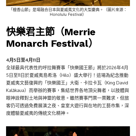
「檀香山節」是場融合日本與夏威夷文化的大型慶典。（圖片來源：
Honolulu Festival）
快樂君主節（Merrie
Monarch Festival）
4月5日至4月11日
全球最具代表性的呼拉舞賽事「快樂國王節」將於2026年4月
5日至11日於夏威夷島希洛（Hilo）盛大舉行！這場為紀念推動
夏威夷文藝復興的「快樂國王」大衛．卡拉卡瓦（King David
Kalākaua）而舉辦的賽事，集結世界各地頂尖舞者，以肢體與
眼神詮釋對土地與神靈的敬意。雖然賽事門票一票難求，但旅
客仍可透過免費展演之夜、皇室大遊行與在地的工藝市集，深
度體驗夏威夷的傳統文化精神。