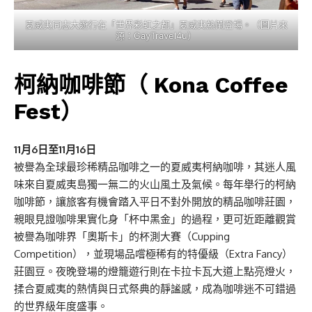
夏威夷同志大遊行在「世界彩虹之都」夏威夷熱鬧登場。（圖片來
源：GayTravel4u）
柯納咖啡節（ Kona Coffee
Fest）
11月6日至11月16日
被譽為全球最珍稀精品咖啡之一的夏威夷柯納咖啡，其迷人風
味來自夏威夷島獨一無二的火山風土及氣候。每年舉行的柯納
咖啡節，讓旅客有機會踏入平日不對外開放的精品咖啡莊園，
親眼見證咖啡果實化身「杯中黑金」的過程，更可近距離觀賞
被譽為咖啡界「奧斯卡」的杯測大賽（Cupping
Competition），並現場品嚐極稀有的特優級（Extra Fancy）
莊園豆。夜晚登場的燈籠遊行則在卡拉卡瓦大道上點亮燈火，
揉合夏威夷的熱情與日式祭典的靜謐感，成為咖啡迷不可錯過
的世界級年度盛事。