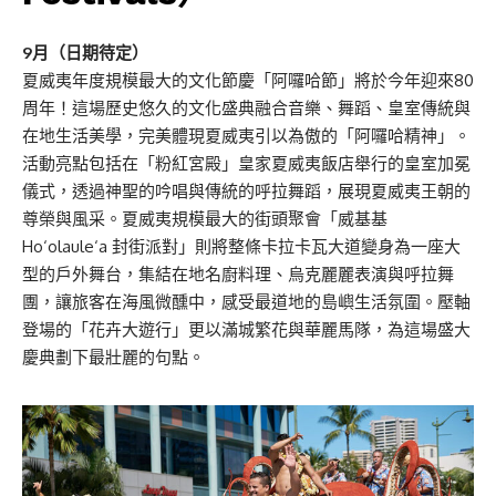
9月（日期待定）
夏威夷年度規模最大的文化節慶「阿囉哈節」將於今年迎來80
周年！這場歷史悠久的文化盛典融合音樂、舞蹈、皇室傳統與
在地生活美學，完美體現夏威夷引以為傲的「阿囉哈精神」。
活動亮點包括在「粉紅宮殿」皇家夏威夷飯店舉行的皇室加冕
儀式，透過神聖的吟唱與傳統的呼拉舞蹈，展現夏威夷王朝的
尊榮與風采。夏威夷規模最大的街頭聚會「威基基
Ho‘olaule‘a 封街派對」則將整條卡拉卡瓦大道變身為一座大
型的戶外舞台，集結在地名廚料理、烏克麗麗表演與呼拉舞
團，讓旅客在海風微醺中，感受最道地的島嶼生活氛圍。壓軸
登場的「花卉大遊行」更以滿城繁花與華麗馬隊，為這場盛大
慶典劃下最壯麗的句點。