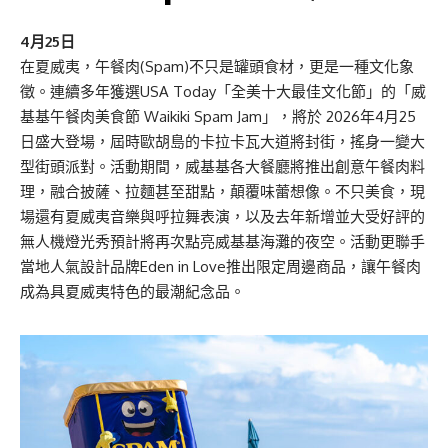
4月25日
在夏威夷，午餐肉(Spam)不只是罐頭食材，更是一種文化象
徵。連續多年獲選USA Today「全美十大最佳文化節」的「威
基基午餐肉美食節 Waikiki Spam Jam」，將於 2026年4月25
日盛大登場，屆時歐胡島的卡拉卡瓦大道將封街，搖身一變大
型街頭派對。活動期間，威基基各大餐廳將推出創意午餐肉料
理，融合披薩、拉麵甚至甜點，顛覆味蕾想像。不只美食，現
場還有夏威夷音樂與呼拉舞表演，以及去年新增並大受好評的
無人機燈光秀預計將再次點亮威基基海灘的夜空。活動更聯手
當地人氣設計品牌Eden in Love推出限定周邊商品，讓午餐肉
成為具夏威夷特色的最潮紀念品。