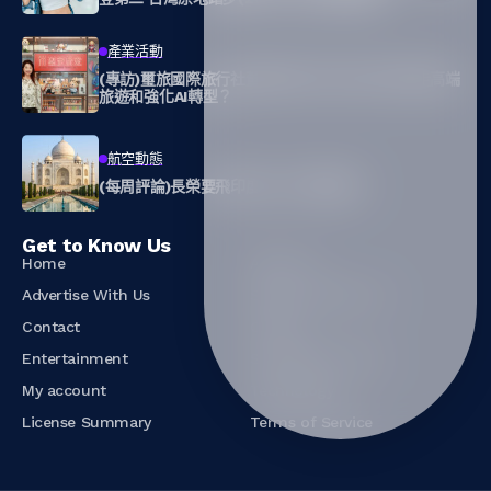
產業活動
(專訪)璽旅國際旅行社董事長高月美 我為什麼要走高端
旅遊和強化AI轉型？
航空動態
(每周評論)長榮要飛印度 在打什麼算盤？
Get to Know Us
Home
About Us
Advertise With Us
Submit a News Tip
Contact
Culture
Entertainment
Subscription Plans
My account
Technology
License Summary
Terms of Service