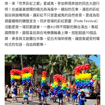
岸，來「世界彩虹之都」夏威夷，參加熱情奔放的同志大遊行
吧！在威基基燦爛的陽光與海風中，繽紛的花車、滿街的彩虹
裝扮與旗幟飛揚，讓彩虹不只是夏威夷的自然奇景，更成為街
頭最耀眼的驕傲宣言。同步登場的彩虹節慶（Pride Festival）
活動更是一場狂歡盛會，一連4小時不間斷的舞台演出，集結
國際歌手、變裝皇后與在地樂團輪番上陣，搭配超過70個品
牌、美食與文創攤位市集，從白天嗨到夜晚，讓旅客感受阿囉
哈式的包容、自由與歡樂。