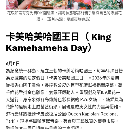
花環節設有有免費DIY體驗區，讓每位旅客都能親手編織自己的專屬花
環。（圖片來源：夏威夷旅遊局）
卡美哈美哈國王日（ King
Kamehameha Day）
6月11日
為紀念統一群島、建立王朝的卡美哈梅哈國王，每年6月11日皆
為夏威夷的法定假日「卡美哈美哈國王日」。2026年的慶典
從檀香山國王雕像，長達數公尺的巨型花環獻禮揭開序幕，萬
千鮮花垂掛金色雕像，氣氛莊嚴動人。重頭戲為第109屆花卉
大遊行，身穿象徵各島傳統色彩長裙的 Paʻu女騎士，騎乘綴滿
花飾的座騎走上威基基街頭，展現夏威夷女性的力量與優雅。
遊行最終將抵達卡皮歐拉尼公園(Queen Kapiolani Regional
Park)，現場將舉辦匯聚音樂、美食與工藝珠寶的慶典市集，
邀請旅客一同見證這座島嶼的皇室榮耀。