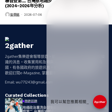
聯首登第二 台灣原地踏步
吳學銘
2026-06-17
(2024~2026年分析)
吳學銘
2026-07-06
2gather集樂遊會報導旅遊、航空、旅館、民宿和旅遊專業知
識的消息。收集實用和及時與深度的旅遊情報，遍及世界各
國，有各國政府的旅遊訊息，也有個人部落格的親身體驗。
歡迎訂閱e-Magazine, 掌握最新消息及不定期優惠資訊。
Email:
wu771243@gmail.com
Curated Collections
旅遊話題
我可以幫您推薦相關文章_
地缘政治重洗全球免簽版圖 新加坡護照維持第一 阿聯首
登第二 台灣原地踏步(2024~2026年分析)