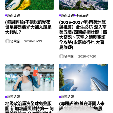
旅遊話題
旅遊話題
產業活動
(每周評論)不能說的秘密
(2026-2027年)南美洲旅
世足賽是觀光大補丸還是
遊推薦）此生必訪 深入南
大錢坑？
美五國/四國終極壯遊！四
大奇觀、天空之鏡與簽証
吳學銘
2026-07-22
全攻略(永嘉旅行社.大嘴
鳥旅遊)
吳學銘
2026-07-20
旅遊話題
旅遊話題
地缘政治重洗全球免簽版
(專題評論)養在深閨人未
圖 新加坡護照維持第一 阿
識 被低估的航空旅遊股