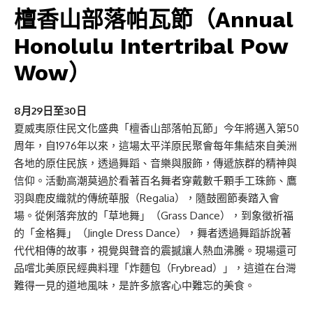
檀香山部落帕瓦節（Annual
Honolulu Intertribal Pow
Wow）
8月29日至30日
夏威夷原住民文化盛典「檀香山部落帕瓦節」今年將邁入第50
周年，自1976年以來，這場太平洋原民聚會每年集結來自美洲
各地的原住民族，透過舞蹈、音樂與服飾，傳遞族群的精神與
信仰。活動高潮莫過於看著百名舞者穿戴數千顆手工珠飾、鷹
羽與鹿皮織就的傳統華服（Regalia），隨鼓圈節奏踏入會
場。從俐落奔放的「草地舞」（Grass Dance），到象徵祈福
的「金格舞」（Jingle Dress Dance），舞者透過舞蹈訴說著
代代相傳的故事，視覺與聲音的震撼讓人熱血沸騰。現場還可
品嚐北美原民經典料理「炸麵包（Frybread）」，這道在台灣
難得一見的道地風味，是許多旅客心中難忘的美食。