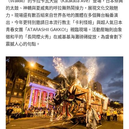
（Waikiki）的卡拉卡瓦大道（Kalakaua Ave）登場，日本祭典
的太鼓、神轎與夏威夷的呼拉舞熱鬧接力，展現文化交融魅
力。現場還有數百組來自世界各地的團體在多個舞台輪番演
出，今年更特別邀請日本流行教主「卡利怪妞」與超人氣日本
青春女團「ATARASHII GAKKO!」親臨現場。活動壓軸則由象
徵和平的「長岡煙火秀」在威基基海灘磅礡綻放，為盛會劃下
震撼人心的句點。