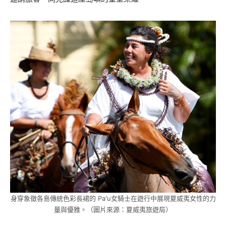
身穿象徵各島傳統色彩長裙的 Paʻu女騎士在遊行中展現夏威夷女性的力
量與優雅。（圖片來源：夏威夷旅遊局）