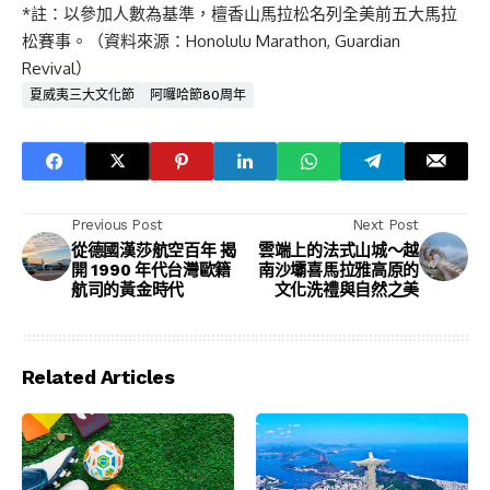
*註：以參加人數為基準，檀香山馬拉松名列全美前五大馬拉
松賽事。（資料來源：Honolulu Marathon, Guardian
Revival）
夏威夷三大文化節
阿囉哈節80周年
Previous Post
Next Post
從德國漢莎航空百年 揭
雲端上的法式山城～越
開 1990 年代台灣歐籍
南沙壩喜馬拉雅高原的
航司的黃金時代
文化洗禮與自然之美
Related Articles