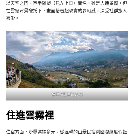
以天空之門、巨手雕塑（見左上圖）聞名，雖是人造景觀，但
在雲霧背景襯托下，畫面帶著超現實的夢幻感，深受社群旅人
喜愛。
被薄霧籠罩的沙壩
住進雲霧裡
住宿方面，沙壩選擇多元。從溫馨的山景民宿到國際級度假飯