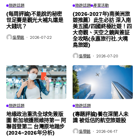
旅遊話題
旅遊話題
產業活動
(每周評論)不能說的秘密
(2026-2027年)南美洲旅
世足賽是觀光大補丸還是
遊推薦）此生必訪 深入南
大錢坑？
美五國/四國終極壯遊！四
大奇觀、天空之鏡與簽証
吳學銘
2026-07-22
全攻略(永嘉旅行社.大嘴
鳥旅遊)
吳學銘
2026-07-20
旅遊話題
旅遊話題
地缘政治重洗全球免簽版
(專題評論)養在深閨人未
圖 新加坡護照維持第一 阿
識 被低估的航空旅遊股
聯首登第二 台灣原地踏步
吳學銘
2026-06-17
(2024~2026年分析)