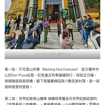
Sun Plaza是登山纜車入口
第一段｜芒花登山列車（Mường Hoa Funicular） 從沙壩市中
心的Sun Plaza出發，紅色復古列車緩緩前行，短短五分鐘，
穿越隧道與高架橋，腳下是層層梯田與少數民族村落，是一段
純粹賞景的旅程。
第二段｜世界紀錄登山纜車 接續搭乘獲金氏世界紀錄認證的
「世界最長三索纜車」。車廂離地後，山谷驟然展開，雲霧在