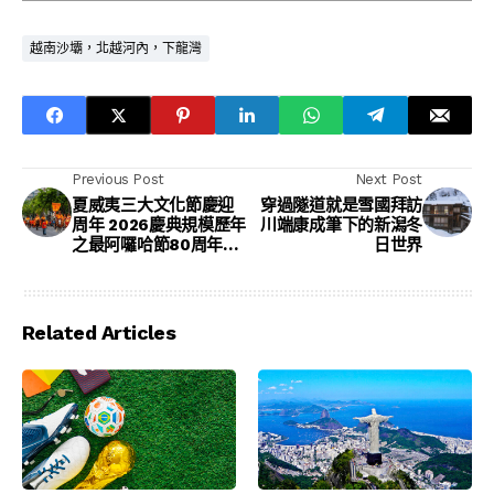
越南沙壩，北越河內，下龍灣
Previous Post
Next Post
夏威夷三大文化節慶迎
穿過隧道就是雪國拜訪
周年 2026慶典規模歷年
川端康成筆下的新潟冬
之最阿囉哈節80周年領
日世界
銜 精選十大必訪年度盛
事
Related Articles