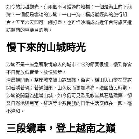
如今的北越觀光，有兩個不可錯過的地標：一個是海上的下龍
灣，一個便是雲端的沙壩，一山一海，構成最經典的旅行組
合。五至六天即可一網打盡，也難怪沙壩成為近年台灣旅客造
訪越南的重要目的地。
慢下來的山城時光
沙壩不是一座急著取悅旅人的城市。它的節奏很慢，慢到你會
不自覺放低音量、放慢腳步。
清晨推開窗，整座城常被山霧盤據，街道、梯田與山巒在雲霧
間若隱若現；若遇細雨，山色反而更加清亮。法國殖民時期，
沙壩被開發為避暑山城，如今仍可見歐風教堂與石造建築，卻
又自然地與黑苗、紅瑤等少數民族的日常生活交織在一起，毫
不違和。
三段纜車，登上越南之巔