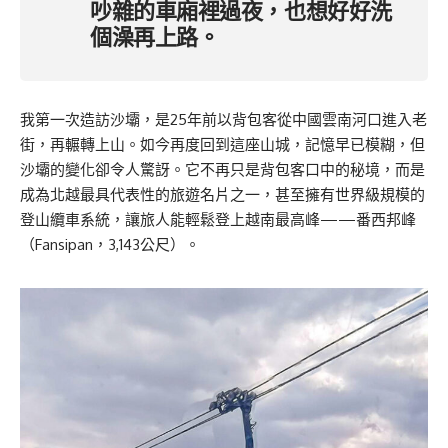
吵雜的車廂裡過夜，也想好好洗
個澡再上路。
我第一次造訪沙壩，是25年前以背包客從中國雲南河口進入老
街，再輾轉上山。如今再度回到這座山城，記憶早已模糊，但
沙壩的變化卻令人驚訝。它不再只是背包客口中的秘境，而是
成為北越最具代表性的旅遊名片之一，甚至擁有世界級規模的
登山纜車系統，讓旅人能輕鬆登上越南最高峰——番西邦峰
（Fansipan，3,143公尺）。