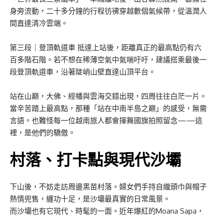
身旁流動，二十多分鐘的行程彷彿穿越數個氣候帶，從溫潤人
間直達清冷雲端。
第三段｜登頂軌道車 抵達上站後，距離真正的最高點仍有六
百多階石階。若不想在稀薄空氣中氣喘吁吁，建議搭乘最後一
段登頂軌道車，沿著陡峭山壁直達山頂平台。
站在山巔，大佛、經幡與雲海交錯出現，四周往往白茫一片。
當辛苦踏上最高點，那種「站在中南半島之巔」的感受，無需
言語。也難怪每一位越南旅人都會揮舞國旗拍照留念——這
裡，是他們的驕傲。
村落、打卡點與現代沙壩
下山後，不妨走訪周邊黑苗村落。婦女們手持自織頭巾與帽子
熱情兜售，纏功十足，是沙壩最真實的日常風景。
而沙壩也有它現代、時髦的一面。近年爆紅的Moana Sapa，