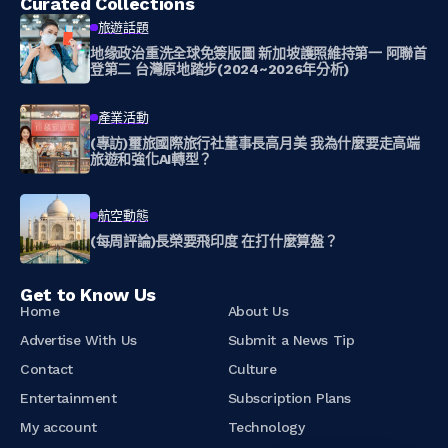
Curated Collections
旅遊話題
地缘政治重洗全球免簽版圖 新加坡護照維持第一 阿聯首
登第二 台灣原地踏步(2024~2026年分析)
產業活動
(專訪)璽旅國際旅行社董事長高月美 我為什麼要走高端
旅遊和強化AI轉型？
航空動態
(每周評論)長榮要飛印度 在打什麼算盤？
Get to Know Us
Home
About Us
Advertise With Us
Submit a News Tip
Contact
Culture
Entertainment
Subscription Plans
My account
Technology