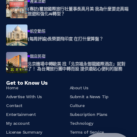
產業活動
(專訪)璽旅國際旅行社董事長高月美 我為什麼要走高端
旅遊和強化AI轉型？
航空動態
(每周評論)長榮要飛印度 在打什麼算盤？
飯店民宿
北京機場中轉歐美 找「北京福永御龍國際酒店」就對
了！ 為台灣旅行團中轉而設 提供最貼心便利的服務
Get to Know Us
Home
About Us
Advertise With Us
Submit a News Tip
Contact
Culture
Entertainment
Subscription Plans
My account
Technology
License Summary
Terms of Service