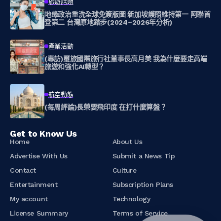
旅遊話題
地缘政治重洗全球免簽版圖 新加坡護照維持第一 阿聯首
登第二 台灣原地踏步(2024~2026年分析)
產業活動
(專訪)璽旅國際旅行社董事長高月美 我為什麼要走高端
旅遊和強化AI轉型？
航空動態
(每周評論)長榮要飛印度 在打什麼算盤？
Get to Know Us
Home
About Us
Advertise With Us
Submit a News Tip
Contact
Culture
Entertainment
Subscription Plans
My account
Technology
License Summary
Terms of Service