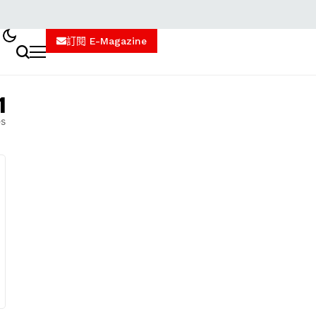
訂閱 E-Magazine
1
es