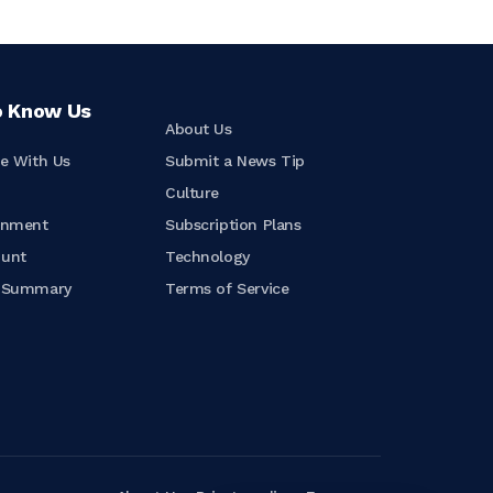
o Know Us
About Us
se With Us
Submit a News Tip
t
Culture
inment
Subscription Plans
ount
Technology
e Summary
Terms of Service