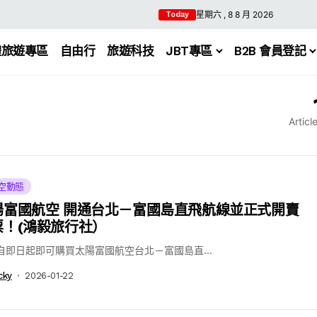
星期六 , 8 8 月 2026
Today
體旅遊專區
自由行
旅遊科技
JBT專區
B2B 會員登記
Articl
空動態
陽富國航空 開通台北－富國島直飛航線並正式開賣
票！(鴻毅旅行社）
自即日起即可購買太陽富國航空台北－富國島直...
cky
2026-01-22