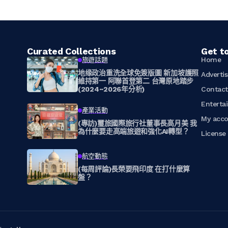
Curated Collections
Get t
Home
旅遊話題
地缘政治重洗全球免簽版圖 新加坡護照
Adverti
維持第一 阿聯首登第二 台灣原地踏步
(2024~2026年分析)
Contac
Enterta
產業活動
My acc
(專訪)璽旅國際旅行社董事長高月美 我
為什麼要走高端旅遊和強化AI轉型？
Licens
航空動態
(每周評論)長榮要飛印度 在打什麼算
盤？