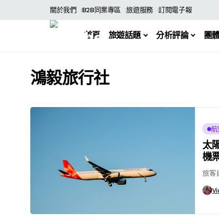
關於我們
B2B同業專區
旅遊服務
訂閱電子報
首頁
旅遊話題
分析評論
團
鴻毅旅行社
航
太
機
旅客
Vi