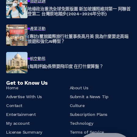
旅遊話題
地缘政治重洗全球免簽版圖 新加坡護照維持第一 阿聯首
登第二 台灣原地踏步(2024~2026年分析)
產業活動
(專訪)璽旅國際旅行社董事長高月美 我為什麼要走高端
旅遊和強化AI轉型？
航空動態
(每周評論)長榮要飛印度 在打什麼算盤？
Get to Know Us
Home
About Us
Advertise With Us
Submit a News Tip
Contact
Culture
Entertainment
Subscription Plans
My account
Technology
License Summary
Terms of Service