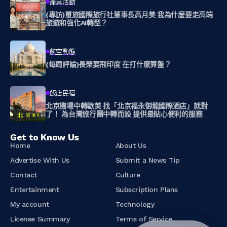
產業活動
(專訪)璽旅國際旅行社董事長高月美 我為什麼要走高端
旅遊和強化AI轉型？
航空動態
(每周評論)長榮要飛印度 在打什麼算盤？
飯店民宿
北京機場中轉歐美 找「北京福永御龍國際酒店」就對
了！ 為台灣旅行團中轉而設 提供最貼心便利的服務
Get to Know Us
Home
About Us
Advertise With Us
Submit a News Tip
Contact
Culture
Entertainment
Subscription Plans
My account
Technology
License Summary
Terms of Service