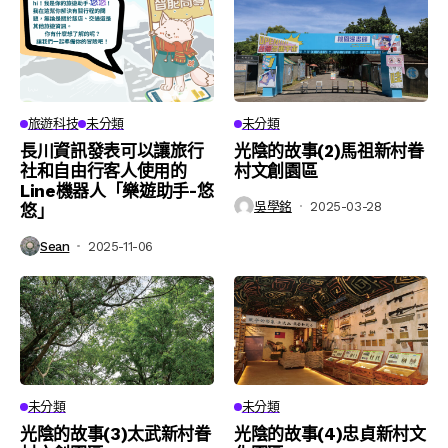
旅遊科技
未分類
未分類
長川資訊發表可以讓旅行
光陰的故事(2)馬祖新村眷
社和自由行客人使用的
村文創園區
Line機器人「樂遊助手-悠
吳學銘
2025-03-28
悠」
Sean
2025-11-06
未分類
未分類
光陰的故事(3)太武新村眷
光陰的故事(4)忠貞新村文