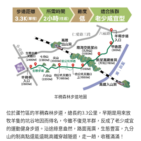
羊稠森林步道地圖
位於蘆竹區的羊稠森林步道，總長約3.3公里，早期是用來放
牧羊隻的坑谷地因而得名，今雖不復見羊群，反成了老少咸宜
的運動健身步道。沿途綠意盎然，路面寬廣，生態豐富，九分
山的制高點還能遠眺高鐵穿越隧道，走一趟，收穫滿滿！