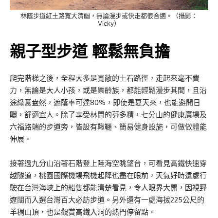
林蔭步道紅土路寬大清幽，無論漫步或快走都很合適。（攝影：
Vicky）
親子型步道 輕鬆無負擔
爬完階梯之後，全程大多是寬敞的土石路徑，走起來毫不費
力，無論是大人小孩，或是樂齡族，都能輕鬆漫步其間，且沿
途綠意盎然，遮蔭率可達80%，即使是夏天來，也能避開日
曬，舒適宜人。除了享受林間的芬多精，七分山的健康廣場及
六福路端的步道旁，皆設有鞦韆、簡易健身設施，可做做體能
伸展。
接著過九分山沿著石階登上陸海空眺望台，可看見高鐵快速穿
越隧道，桃園國際機場飛機起降也盡在眼前，天氣好時遠處行
駛在台灣海峽上的船隻都能清楚看見，令人眼界大開，因視野
遼闊而入選台灣百大必訪步道。另外還有一處海拔225公尺的
羊稠山頂，也是觀賞高鐵入洞的熱門停留點。