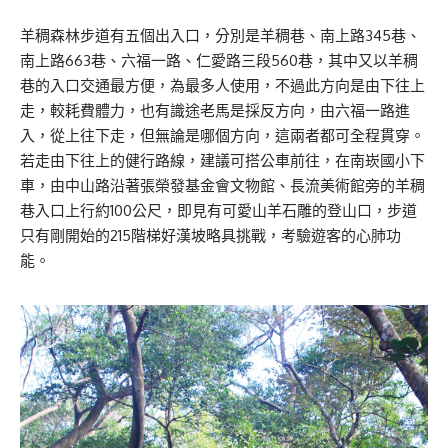
羊稠森林步道有五個出入口，分別是羊稠巷、南上路345巷、
南上路663巷、六福一路、仁愛路三段560巷，其中又以羊稠
巷的入口交通最方便，為最多人使用，不過此方向是由下往上
走，較耗費體力，也有識途老馬是採反方向，由六福一路進
入，從上往下走，但無論是哪個方向，這兩者都可全程貫穿。
若走由下往上的健行路線，建議可搭公車前往，在南崁國小下
車，由中山路沿著張榮發基金會文物館、長流美術館旁的羊稠
巷入口上行約100公尺，即見有可愛山羊石雕的登山口，步道
只有剛開始的215階梯好漢坡略具挑戰，考驗遊客的心肺功
能。