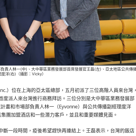
負責人林一(中)、大中華區業務發展部首席發展官王磊(左)、亞太地區公共傳
度洋(右)（攝影：Vicky）
sorts, Inc.）位在上海的亞太區總部，五月初派了三位高階人員來台灣
首度派人來台灣進行商務拜訪。三位分別是大中華區業務發展部
誠計畫和市場部負責人林一（Eyvonne）與公共傳播副經理度洋
酒店集團加盟酒店和一些潛力客戶，並且和重要媒體見面。
中斷一段時間，疫後希望趕快再連結上。王磊表示，台灣的飯店