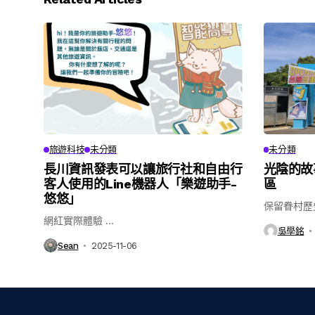
旅遊科技
未分類
未分類
長川資訊發表可以讓旅行社和自由行
光陰的故
客人使用的Line機器人「樂遊助手-
區
悠悠」
保留眷村歷史
網紅實際體驗 ...
吳學銘
Sean
2025-11-06