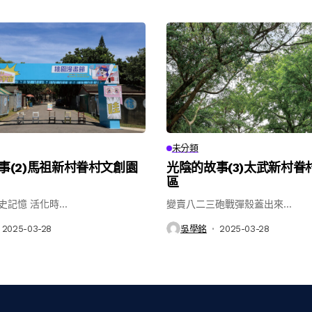
未分類
事(2)馬祖新村眷村文創園
光陰的故事(3)太武新村眷
區
記憶 活化時...
變賣八二三砲戰彈殼蓋出來...
2025-03-28
吳學銘
2025-03-28