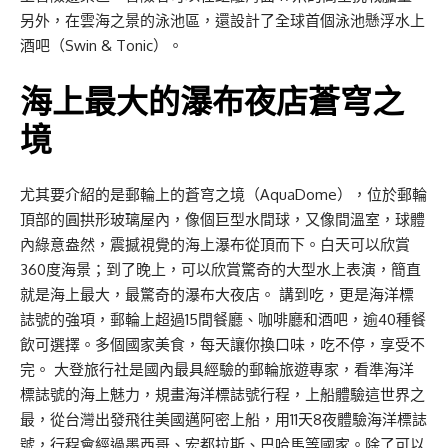
另外，在雲海之景的泳池區，還設計了全球首個泳池懸浮水上
酒吧（Swin & Tonic）。
海上最大的瀑布夜店蒼穹之
境
尤其要介紹的是郵輪上的蒼穹之境（AquaDome），位於郵輪
頂部的圓拱形玻璃屋內，像個巨型水間球，又像間溫室，球體
內綠意盎然，震撼視覺的海上瀑布從頂而下。白天可以欣賞
360度海景；到了晚上，可以欣賞驚奇的大型水上表演，簡直
就是海上最大，最驚奇的瀑布大夜店。 講到吃，更是海洋標
誌號的強項，郵輪上超過15間餐廳、咖啡廳和酒吧，逾40種餐
飲可選擇。多個國家美食，每天讓你換口味，吃不停，享受不
完。 大登旅行社是國內最具經驗的郵輪旅遊專家，看準海洋
標誌號的海上魅力，規畫海洋標誌號行程，上船體驗這世界之
最，從台灣出發飛往美國邁阿密上船，用11天8夜體驗海洋標誌
號，行程會經過墨西哥、宏都拉斯、巴哈馬等國家。除了可以