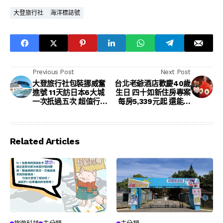
大登旅行社
海洋標誌號
Previous Post
Next Post
大登旅行社包裝挪威奮
台北老爺酒店歡慶40歲
進號 11天訪日本6大城
生日 四十如新住房專案
一次扺過五次 超值行程
每房5,339元起 還能嚐
59,900元起
金牌牛肉麵
Related Articles