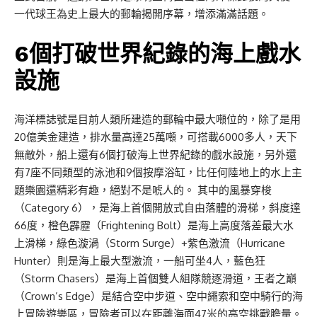
一代球王為史上最大的郵輪揭開序幕，增添滿滿話題。
6個打破世界紀錄的海上戲水
設施
海洋標誌號是目前人類所建造的郵輪中最大噸位的，除了是用
20億美金建造，排水量高達25萬噸，可搭載6000多人，天下
無敵外，船上還有6個打破海上世界紀錄的戲水設施，另外還
有7座不同類型的泳池和9個按摩浴缸，比任何陸地上的水上主
題樂園還精彩有趣，絕對不是唬人的。 其中的風暴穿梭
（Category 6），是海上首個開放式自由落體的滑梯，斜度達
66度，橙色霹靂（Frightening Bolt）是海上高度落差最大水
上滑梯，綠色漩渦（Storm Surge）+紫色激流（Hurricane
Hunter）則是海上最大型激流，一船可坐4人，藍色狂
（Storm Chasers）是海上首個雙人組隊競逐滑道，王者之巔
（Crown’s Edge）是結合空中步道、空中繩索和空中騎行的海
上冒險遊樂區，冒險者可以在距離海面47米的高空挑戰膽量。