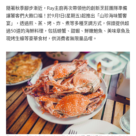
隨著秋季腳步漸近，Ray主廚再次帶領他的創新烹飪團隊準備
讓饕客們大飽口福！於9月1日(星期五)起推出「山珍海味蟹饗
宴」，透過煎、蒸、烤、炸、煮等多種烹調方式，保證提供超
過50道的海鮮料理，包括螃蟹、甜蝦、鮮嫩鮑魚、美味章魚及
現烤生蠔等豪華食材，供消費者無限量品嚐。