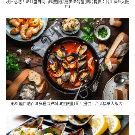
秋日必吃！彩虹座自助百匯無限供應美味螃蟹(圖片提供：台北福華大飯
店)
彩虹座自助百匯多種海鮮料理無限量(圖片提供：台北福華大飯店)