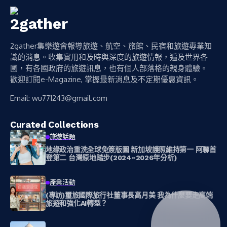
2gather集樂遊會報導旅遊、航空、旅館、民宿和旅遊專業知
識的消息。收集實用和及時與深度的旅遊情報，遍及世界各
國，有各國政府的旅遊訊息，也有個人部落格的親身體驗。
歡迎訂閱e-Magazine, 掌握最新消息及不定期優惠資訊。
Email:
wu771243@gmail.com
Curated Collections
旅遊話題
地缘政治重洗全球免簽版圖 新加坡護照維持第一 阿聯首
登第二 台灣原地踏步(2024~2026年分析)
產業活動
(專訪)璽旅國際旅行社董事長高月美 我為什麼要走高端
旅遊和強化AI轉型？