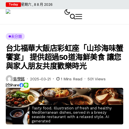
星期六 , 8 8 月 2026
Today
未分類
台北福華大飯店彩虹座「山珍海味蟹
饗宴」 提供超過50道海鮮美食 讓您
與家人朋友共度歡樂時光
吳學銘
2025-03-21
1 Mins Read
501 Views
Share
Tasty food. Illustration of fresh and healthy
Mediterranean dishes, served in a breezy
seaside restaurant with a relaxed style. AI
generated