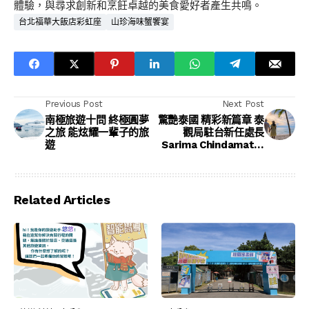
體驗，與尋求創新和烹飪卓越的美食愛好者產生共鳴。
台北福華大飯店彩虹座
山珍海味蟹饗宴
Previous Post
Next Post
南極旅遊十問 終極圓夢
驚艷泰國 精彩新篇章 泰
之旅 能炫耀一輩子的旅
觀局駐台新任處長
遊
Sarima Chindamat履
新 以百萬人次為目標
Related Articles