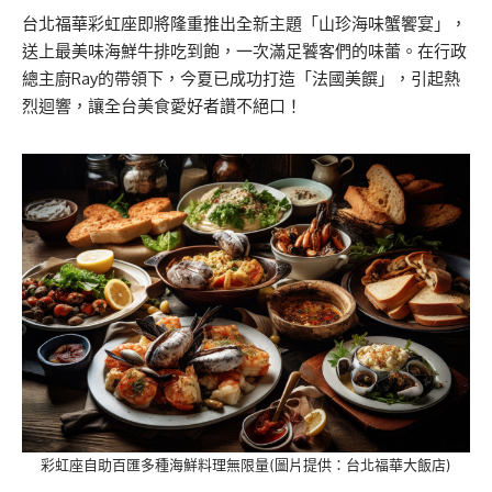
台北福華彩虹座即將隆重推出全新主題「山珍海味蟹饗宴」，
送上最美味海鮮牛排吃到飽，一次滿足饕客們的味蕾。在行政
總主廚Ray的帶領下，今夏已成功打造「法國美饌」，引起熱
烈迴響，讓全台美食愛好者讚不絕口！
彩虹座自助百匯多種海鮮料理無限量(圖片提供：台北福華大飯店)