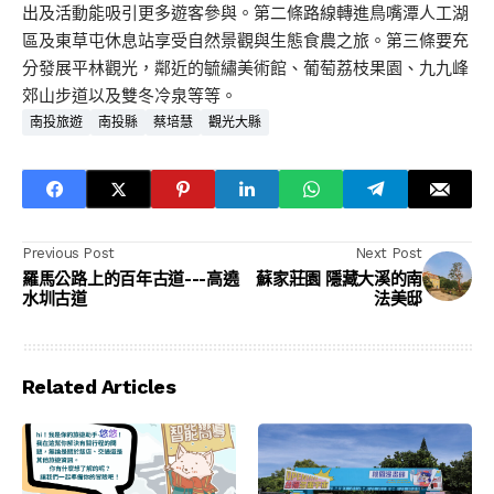
出及活動能吸引更多遊客參與。第二條路線轉進鳥嘴潭人工湖
區及東草屯休息站享受自然景觀與生態食農之旅。第三條要充
分發展平林觀光，鄰近的毓繡美術館、葡萄荔枝果園、九九峰
郊山步道以及雙冬冷泉等等。
南投旅遊
南投縣
蔡培慧
觀光大縣
Previous Post
Next Post
羅馬公路上的百年古道---高遶
蘇家莊園 隱藏大溪的南
水圳古道
法美邸
Related Articles