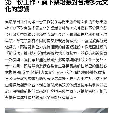
第一份工作，奠下蔡培慧對台灣多元文
化的認識
蔡培慧出社會的第一份工作就在專門出版台灣文化的台原出版
社，奠下對台灣多元文化的認識與尊敬。尤其擔任不分區立委
及行政院中部聯合服務中心執行長時，看到南投的國姓鄉、埔
里鎮、草屯鎮都有不同的客家鄉親為傳承文化、發揚族群觀光
做努力，蔡培慧也全力支持相關的計畫或建設，像是國姓鄉的
「搶成功」推戰船活動​​就象徵著地方凝聚力，並邀請鄰近鄉鎮
一起參與，讓民眾都能體驗國姓鄉客家與國姓爺文化。另外，
今年四月，蔡培慧也邀請客委會主委楊長鎮前往埔里的重點客
家聚落-廣成里小埔社客家文化園區，近年蔡培慧陸續協助埔
里公所爭取客委會補助客家伙房廣場、史港溪小埔社吊橋、登
山棧道及觀景平台，現在儼然成為鎮民休憩及長輩共餐的好去
處，將接續前期計畫來延伸棧道串聯眉原、八幡崎古道，相信
對提升廣成社區的觀光休閒量能很有幫助。