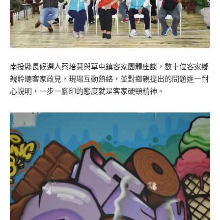
南投縣長候選人蔡培慧與草屯鎮客家團體座談，數十位客家鄉
親聆聽客家政見，現場互動熱絡，並對鄉親提出的問題逐一耐
心說明，一步一腳印的態度就是客家硬頸精神。