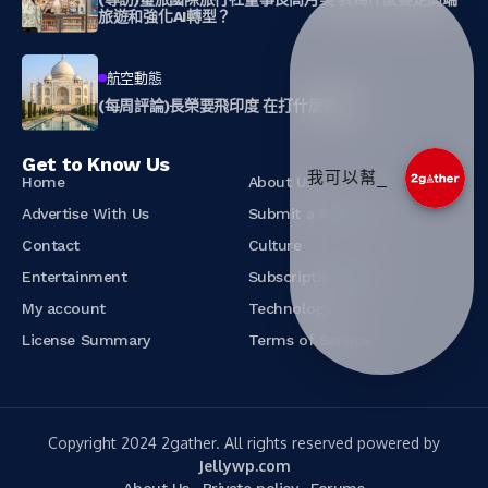
旅遊和強化AI轉型？
航空動態
(每周評論)長榮要飛印度 在打什麼算盤？
Get to Know Us
我可以幫您推薦相關文_
Home
About Us
Advertise With Us
Submit a News Tip
Contact
Culture
Entertainment
Subscription Plans
My account
Technology
License Summary
Terms of Service
Copyright 2024 2gather. All rights reserved powered by
Jellywp.com
About Us
Private policy
Forums