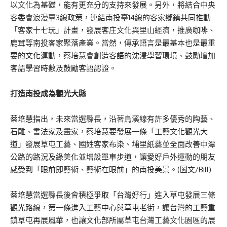
以文化為基礎，能有更充分的支持來發展。另外，將結合中央
客委會浪漫臺3線政策，連結南投臺14線的客家鄉鎮共同推動
「客家十七玩」計畫，發展客庄文化與里山經濟，推廣咖啡、
鹿茸等南投客家聚落產業。當然，傳承語言是最基本也是最重
要的文化運動，蔡培慧會創造客語的沈浸學習環境、鼓勵增加
客語學習時數及鼓勵客語認證。
打造南投成為觀光大縣
蔡培慧指出，未來當選縣長，沿著烏溪線有許多優秀的陶藝、
石雕、書法家及畫家，蔡培慧要發展一條「工藝文化觀光大
道」發展草屯工藝、國姓客家布染、埔里紙藝並全面改善中潭
公路的路況及綠美化並增設單車步道，讓愛好戶外運動的朋友
感受到「眼前即藝術、藝術在眼前」的南投美景。(圖文/Bill)
蔡培慧當選縣長後會積極爭取「台灣好行」進入草屯發展三條
觀光路線，第一條進入工藝中心與草屯老街，讓台灣的工藝重
鎮草屯再展風華，也讓文化部所屬草屯台灣工藝文化園區的展