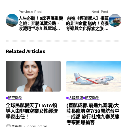
Previous Post
Next Post
人生必騎！6席專屬重機
前進《經濟學人》推薦
之旅：奔馳滇藏公路，
的非洲金童 迦納！商機
收藏絕世冰川與雪域奇
考察與文化探索之旅 最
峰（樂遊人假期)
佳機會來了
Related Articles
航空動態
大陸旅遊
航空動態
全球民航變天了! IATA領
(直航成都.前進九寨溝)大
導人由非航空業女性經濟
陸長龍航空7/28開航台中
學家出任！
—成都 旅行社推九寨黃龍
考察團爆搶客
吳學銘
2026-07-28