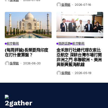
吳學銘
2026-07-16
航空動態
旅遊話題
航空動態
(每周評論)長榮要飛印度
金禾旅行社總代理衣索比
在打什麼算盤？
亞航空 深耕台灣市場打開
非洲之門 串聯歐洲、美洲
吳學銘
2026-06-30
與新興藍海航線
吳學銘
2026-05-19