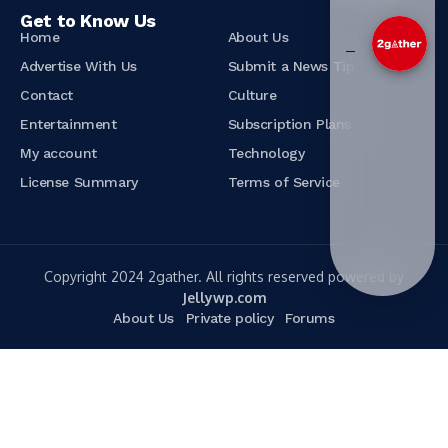
Get to Know Us
Home
About Us
我可以幫您推_
Advertise With Us
Submit a News Tip
Contact
Culture
Entertainment
Subscription Plans
My account
Technology
License Summary
Terms of Service
Copyright 2024 2gather. All rights reserved powered by
Jellywp.com
About Us
Private policy
Forums