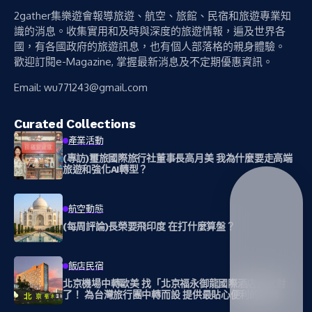
2gather集樂遊會報導旅遊、航空、旅館、民宿和旅遊專業知
識的消息。收集實用和及時與深度的旅遊情報，遍及世界各
國，有各國政府的旅遊訊息，也有個人部落格的親身體驗。
歡迎訂閱e-Magazine, 掌握最新消息及不定期優惠資訊。
Email:
wu771243@gmail.com
Curated Collections
產業活動
(專訪)璽旅國際旅行社董事長高月美 我為什麼要走高端
旅遊和強化AI轉型？
航空動態
(每周評論)長榮要飛印度 在打什麼算盤？
飯店民宿
北京機場中轉歐美 找「北京福永御龍國際酒店」就對
了！ 為台灣旅行團中轉而設 提供最貼心便利的服務