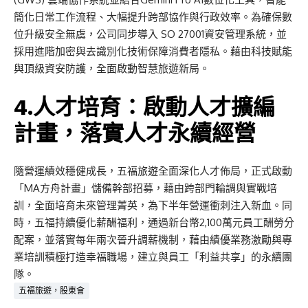
簡化日常工作流程、大幅提升跨部協作與行政效率。為確保數
位升級安全無虞，公司同步導入 SO 27001資安管理系統，並
採用進階加密與去識別化技術保障消費者隱私。藉由科技賦能
與頂級資安防護，全面啟動智慧旅遊新局。
4.人才培育：啟動人才擴編
計畫，落實人才永續經營
隨營運績效穩健成長，五福旅遊全面深化人才佈局，正式啟動
「MA方舟計畫」儲備幹部招募，藉由跨部門輪調與實戰培
訓，全面培育未來管理菁英，為下半年營運衝刺注入新血。同
時，五福持續優化薪酬福利，通過新台幣2,100萬元員工酬勞分
配案，並落實每年兩次晉升調薪機制，藉由績優業務激勵與專
業培訓積極打造幸福職場，建立與員工「利益共享」的永續團
隊。
五福旅遊，股東會