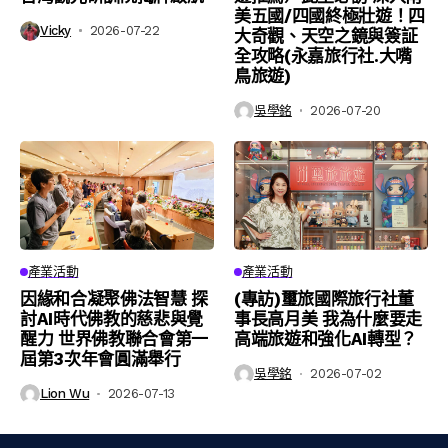
美五國/四國終極壯遊！四
Vicky
2026-07-22
大奇觀、天空之鏡與簽証
全攻略(永嘉旅行社.大嘴
鳥旅遊)
吳學銘
2026-07-20
產業活動
產業活動
因緣和合凝聚佛法智慧 探
(專訪)璽旅國際旅行社董
討AI時代佛教的慈悲與覺
事長高月美 我為什麼要走
醒力 世界佛教聯合會第一
高端旅遊和強化AI轉型？
屆第3次年會圓滿舉行
吳學銘
2026-07-02
Lion Wu
2026-07-13