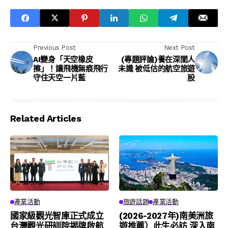
Previous Post
Next Post
AI變身「天空橡皮
(專題評論)養在深閨人
擦」！讓飛機無痕飛行
未識 被低估的航空旅遊
守住天空一片藍
股
Related Articles
產業活動
旅遊話題
產業活動
國家級觀光智庫正式成立
(2026-2027年)南美洲旅
台灣觀光研訓院揭牌啟航
遊推薦）此生必訪 深入南