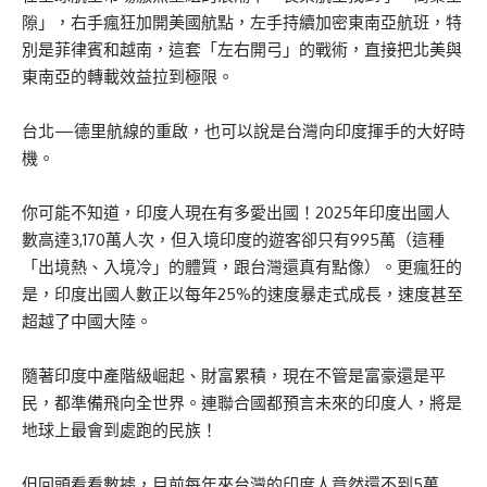
隙」，右手瘋狂加開美國航點，左手持續加密東南亞航班，特
別是菲律賓和越南，這套「左右開弓」的戰術，直接把北美與
東南亞的轉載效益拉到極限。
台北—德里航線的重啟，也可以說是台灣向印度揮手的大好時
機。
你可能不知道，印度人現在有多愛出國！2025年印度出國人
數高達3,170萬人次，但入境印度的遊客卻只有995萬（這種
「出境熱、入境冷」的體質，跟台灣還真有點像）。更瘋狂的
是，印度出國人數正以每年25%的速度暴走式成長，速度甚至
超越了中國大陸。
隨著印度中產階級崛起、財富累積，現在不管是富豪還是平
民，都準備飛向全世界。連聯合國都預言未來的印度人，將是
地球上最會到處跑的民族！
但回頭看看數據，目前每年來台灣的印度人竟然還不到5萬