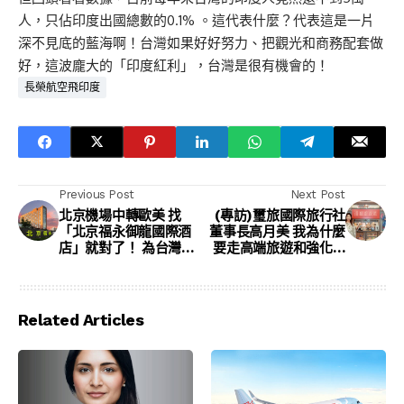
人，只佔印度出國總數的0.1% 。這代表什麼？代表這是一片
深不見底的藍海啊！台灣如果好好努力、把觀光和商務配套做
好，這波龐大的「印度紅利」，台灣是很有機會的！
長榮航空飛印度
Previous Post
Next Post
北京機場中轉歐美 找
(專訪)璽旅國際旅行社
「北京福永御龍國際酒
董事長高月美 我為什麼
店」就對了！ 為台灣旅
要走高端旅遊和強化AI
行團中轉而設 提供最貼
轉型？
心便利的服務
Related Articles