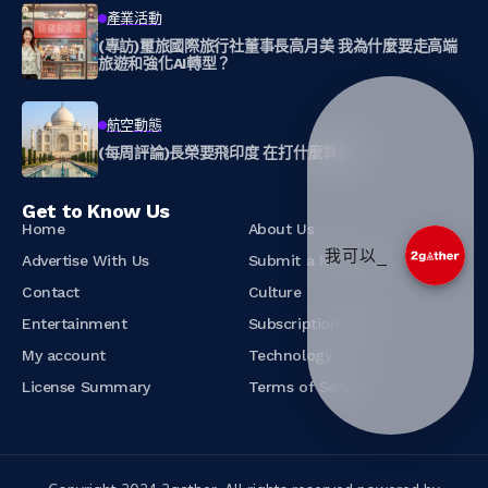
產業活動
(專訪)璽旅國際旅行社董事長高月美 我為什麼要走高端
旅遊和強化AI轉型？
航空動態
(每周評論)長榮要飛印度 在打什麼算盤？
Get to Know Us
Home
About Us
_
Advertise With Us
Submit a News Tip
Contact
Culture
Entertainment
Subscription Plans
My account
Technology
License Summary
Terms of Service