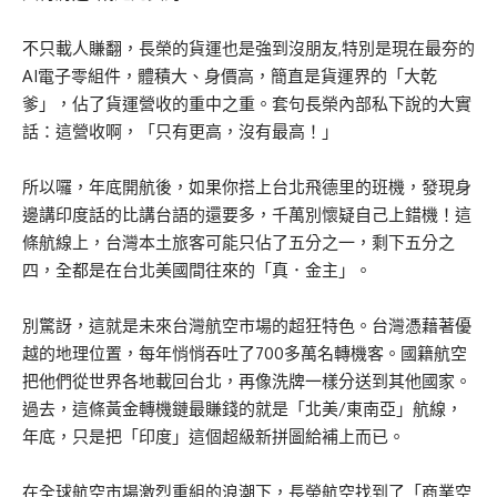
不只載人賺翻，長榮的貨運也是強到沒朋友,特別是現在最夯的
AI電子零組件，體積大、身價高，簡直是貨運界的「大乾
爹」，佔了貨運營收的重中之重。套句長榮內部私下說的大實
話：這營收啊，「只有更高，沒有最高！」
所以囉，年底開航後，如果你搭上台北飛德里的班機，發現身
邊講印度話的比講台語的還要多，千萬別懷疑自己上錯機！這
條航線上，台灣本土旅客可能只佔了五分之一，剩下五分之
四，全都是在台北美國間往來的「真．金主」。
別驚訝，這就是未來台灣航空市場的超狂特色。台灣憑藉著優
越的地理位置，每年悄悄吞吐了700多萬名轉機客。國籍航空
把他們從世界各地載回台北，再像洗牌一樣分送到其他國家。
過去，這條黃金轉機鏈最賺錢的就是「北美/東南亞」航線，
年底，只是把「印度」這個超級新拼圖給補上而已。
在全球航空市場激烈重組的浪潮下，長榮航空找到了「商業空