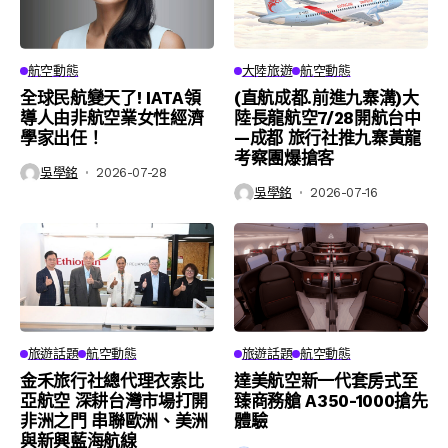
航空動態
大陸旅遊
航空動態
全球民航變天了! IATA領
(直航成都.前進九寨溝)大
導人由非航空業女性經濟
陸長龍航空7/28開航台中
學家出任！
—成都 旅行社推九寨黃龍
考察團爆搶客
吳學銘
2026-07-28
吳學銘
2026-07-16
旅遊話題
航空動態
旅遊話題
航空動態
金禾旅行社總代理衣索比
達美航空新一代套房式至
亞航空 深耕台灣市場打開
臻商務艙 A350-1000搶先
非洲之門 串聯歐洲、美洲
體驗
與新興藍海航線