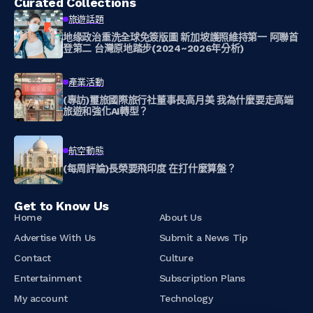
Curated Collections
旅遊話題
地缘政治重洗全球免簽版圖 新加坡護照維持第一 阿聯首
登第二 台灣原地踏步(2024~2026年分析)
產業活動
(專訪)璽旅國際旅行社董事長高月美 我為什麼要走高端
旅遊和強化AI轉型？
航空動態
(每周評論)長榮要飛印度 在打什麼算盤？
Get to Know Us
Home
About Us
Advertise With Us
Submit a News Tip
Contact
Culture
Entertainment
Subscription Plans
My account
Technology