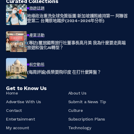
Curated Collections
旅遊話題
地缘政治重洗全球免簽版圖 新加坡護照維持第一 阿聯首
登第二 台灣原地踏步(2024~2026年分析)
產業活動
(專訪)璽旅國際旅行社董事長高月美 我為什麼要走高端
旅遊和強化AI轉型？
航空動態
(每周評論)長榮要飛印度 在打什麼算盤？
Get to Know Us
Home
About Us
Advertise With Us
Submit a News Tip
Contact
Culture
Entertainment
Subscription Plans
My account
Technology