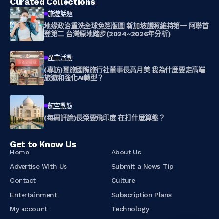
Curated Collections
旅遊話題
地缘政治重洗全球免簽版圖 新加坡護照維持第一 阿聯首
登第二 台灣原地踏步(2024~2026年分析)
產業活動
(專訪)璽旅國際旅行社董事長高月美 我為什麼要走高端
旅遊和強化AI轉型？
航空動態
(每周評論)長榮要飛印度 在打什麼算盤？
Get to Know Us
Home
About Us
Advertise With Us
Submit a News Tip
Contact
Culture
Entertainment
Subscription Plans
My account
Technology