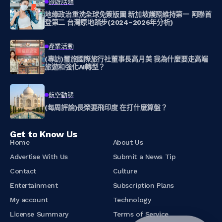
旅遊話題
地缘政治重洗全球免簽版圖 新加坡護照維持第一 阿聯首
登第二 台灣原地踏步(2024~2026年分析)
產業活動
(專訪)璽旅國際旅行社董事長高月美 我為什麼要走高端
旅遊和強化AI轉型？
航空動態
(每周評論)長榮要飛印度 在打什麼算盤？
Get to Know Us
Home
About Us
Advertise With Us
Submit a News Tip
Contact
Culture
Entertainment
Subscription Plans
My account
Technology
License Summary
Terms of Service