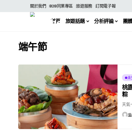
關於我們
B2B同業專區
旅遊服務
訂閱電子報
首頁
旅遊話題
分析評論
團
端午節
未
桃
粽
天氣
吳