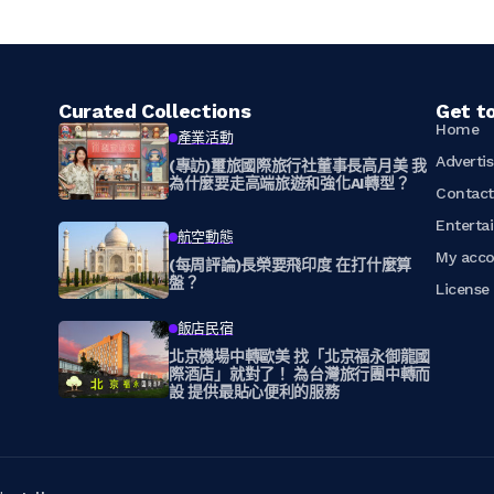
Curated Collections
Get t
Home
產業活動
Adverti
(專訪)璽旅國際旅行社董事長高月美 我
為什麼要走高端旅遊和強化AI轉型？
Contac
Enterta
航空動態
My acc
(每周評論)長榮要飛印度 在打什麼算
盤？
Licens
飯店民宿
北京機場中轉歐美 找「北京福永御龍國
際酒店」就對了！ 為台灣旅行團中轉而
設 提供最貼心便利的服務