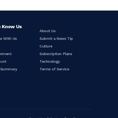
o Know Us
About Us
se With Us
Submit a News Tip
t
Culture
inment
Subscription Plans
ount
Technology
e Summary
Terms of Service