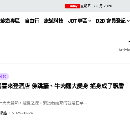
星期五 , 7 8 月 2026
Today
體旅遊專區
自由行
旅遊科技
JBT專區
B2B 會員登記
Articl
分類
園喜來登酒店 佛跳牆、牛肉麵大變身 搖身成了飄香
一天天變熱，迎夏之際，緊接著而來的就是在華...
學銘
2025-03-26