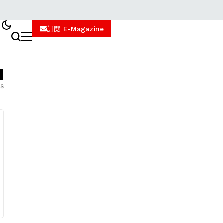
訂閱 E-Magazine
1
es