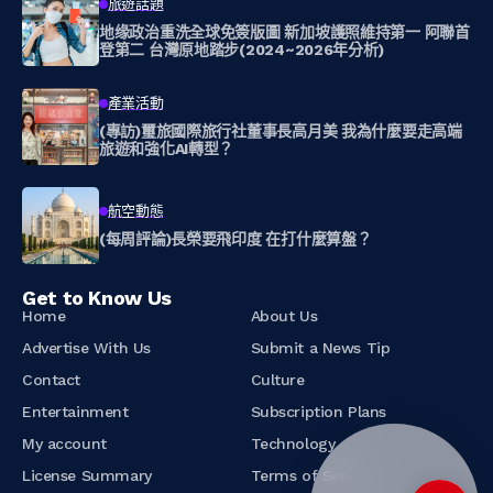
旅遊話題
地缘政治重洗全球免簽版圖 新加坡護照維持第一 阿聯首
登第二 台灣原地踏步(2024~2026年分析)
產業活動
(專訪)璽旅國際旅行社董事長高月美 我為什麼要走高端
旅遊和強化AI轉型？
航空動態
(每周評論)長榮要飛印度 在打什麼算盤？
Get to Know Us
Home
About Us
Advertise With Us
Submit a News Tip
Contact
Culture
Entertainment
Subscription Plans
My account
Technology
License Summary
Terms of Service