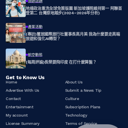
旅遊話題
地缘政治重洗全球免簽版圖 新加坡護照維持第一 阿聯首
登第二 台灣原地踏步(2024~2026年分析)
產業活動
(專訪)璽旅國際旅行社董事長高月美 我為什麼要走高端
旅遊和強化AI轉型？
航空動態
(每周評論)長榮要飛印度 在打什麼算盤？
Get to Know Us
Home
About Us
Advertise With Us
Submit a News Tip
Contact
Culture
Entertainment
Subscription Plans
My account
Technology
License Summary
Terms of Service