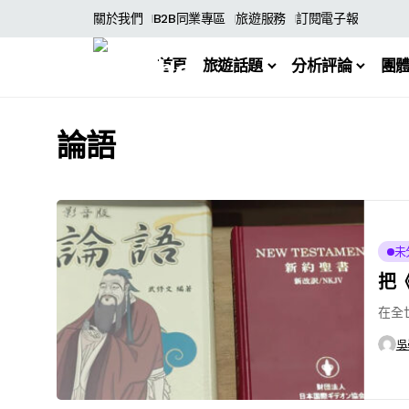
關於我們
B2B同業專區
旅遊服務
訂閱電子報
首頁
旅遊話題
分析評論
團
論語
未
把
在全
吳