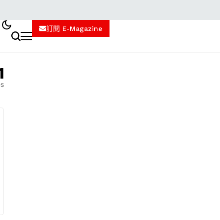
訂閱 E-Magazine
1
es