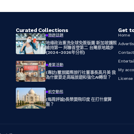
Curated Collections
Get t
Home
旅遊話題
地缘政治重洗全球免簽版圖 新加坡護照
Adverti
維持第一 阿聯首登第二 台灣原地踏步
(2024~2026年分析)
Contac
Enterta
產業活動
My acc
(專訪)璽旅國際旅行社董事長高月美 我
為什麼要走高端旅遊和強化AI轉型？
Licens
航空動態
(每周評論)長榮要飛印度 在打什麼算
盤？