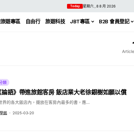
星期六 , 8 8 月 2026
Today
體旅遊專區
自由行
旅遊科技
JBT專區
B2B 會員登記
Articl
分類
《論語》帶進旅館客房 飯店業大老徐銀樹如願以償
世界的各大飯店內，擺放在客房內最多的書，應...
學銘
2025-03-20