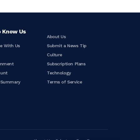
o Know Us
About Us
se With Us
Submit a News Tip
t
Culture
inment
Subscription Plans
ount
Technology
e Summary
Terms of Service