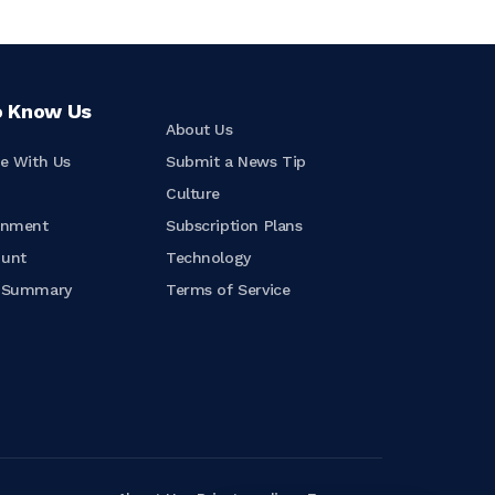
o Know Us
About Us
se With Us
Submit a News Tip
t
Culture
inment
Subscription Plans
ount
Technology
e Summary
Terms of Service