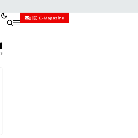
訂閱 E-Magazine
1
es