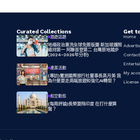
Curated Collections
Get t
Home
旅遊話題
地缘政治重洗全球免簽版圖 新加坡護照
Adverti
維持第一 阿聯首登第二 台灣原地踏步
(2024~2026年分析)
Contac
Enterta
產業活動
My acc
(專訪)璽旅國際旅行社董事長高月美 我
為什麼要走高端旅遊和強化AI轉型？
Licens
航空動態
(每周評論)長榮要飛印度 在打什麼算
盤？