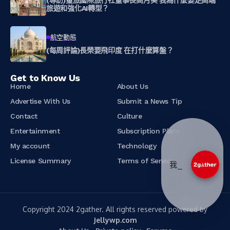
旅遊和強化AI轉型？
航空動態
(每周評論)長榮要飛印度 在打什麼算盤？
Get to Know Us
Home
About Us
Advertise With Us
Submit a News Tip
Contact
Culture
Entertainment
Subscription Plans
My account
Technology
License Summary
Terms of Service
_
Copyright 2024 2gather. All rights reserved powered by
Jellywp.com