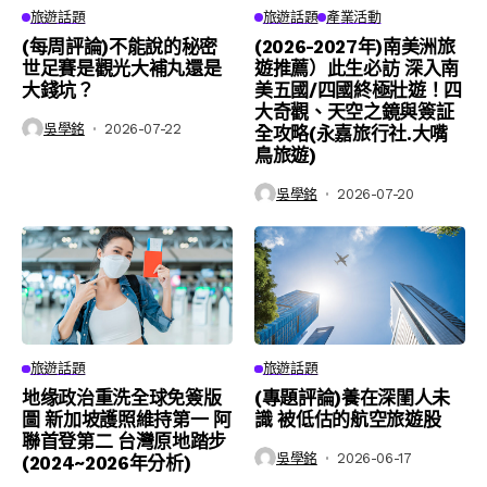
旅遊話題
旅遊話題
產業活動
(每周評論)不能說的秘密
(2026-2027年)南美洲旅
世足賽是觀光大補丸還是
遊推薦）此生必訪 深入南
大錢坑？
美五國/四國終極壯遊！四
大奇觀、天空之鏡與簽証
吳學銘
2026-07-22
全攻略(永嘉旅行社.大嘴
鳥旅遊)
吳學銘
2026-07-20
旅遊話題
旅遊話題
地缘政治重洗全球免簽版
(專題評論)養在深閨人未
圖 新加坡護照維持第一 阿
識 被低估的航空旅遊股
聯首登第二 台灣原地踏步
吳學銘
2026-06-17
(2024~2026年分析)