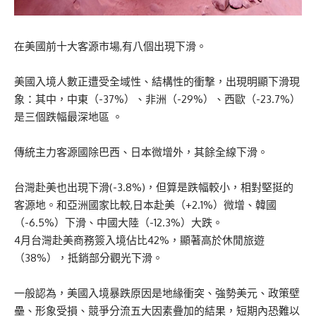
在美國前十大客源市場,有八個出現下滑。
美國入境人數正遭受全域性、結構性的衝撃，出現明顯下滑現
象：其中，中東（-37%）、非洲（-29%）、西歐（-23.7%）
是三個跌幅最深地區 。
傳統主力客源國除巴西、日本微增外，其餘全線下滑。
台灣赴美也出現下滑(-3.8%)，但算是跌幅較小，相對堅挺的
客源地。和亞洲國家比較,日本赴美（+2.1%）微增、韓國
（-6.5%）下滑、中國大陸（-12.3%）大跌。
4月台灣赴美商務簽入境佔比42%，顯著高於休閒旅遊
（38%），抵銷部分觀光下滑。
一般認為，美國入境暴跌原因是地緣衝突、強勢美元、政策壁
壘、形象受損、競爭分流五大因素疊加的結果，短期內恐難以