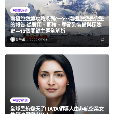
郵輪旅遊
南極旅遊總攻略系列(一)～南極旅遊最完整
的報告 從費用、郵輪、季節到裝備與探險
史—12個關鍵主題全解析
吳學銘
2026-07-29
航空動態
全球民航變天了! IATA領導人由非航空業女