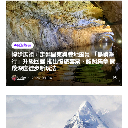
台灣旅遊
慢步馬祖，走進閩東與戰地風景 「島嶼淨
行」升級回歸 推出慢旅套票、護照集章 開
啟深度徒步新玩法
Vicky
2026-08-04