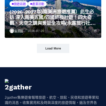
旅遊話題
產業活動
(2026-2027年)南美洲旅遊推薦）此生必
訪 深入南美五國/四國終極壯遊！四大奇
觀、天空之鏡與簽証全攻略(永嘉旅行社.大
嘴鳥旅遊)
吳學銘
2026-07-20
Load More
2gather集樂遊會報導旅遊、航空、旅館、民宿和旅遊專業知
識的消息。收集實用和及時與深度的旅遊情報，遍及世界各