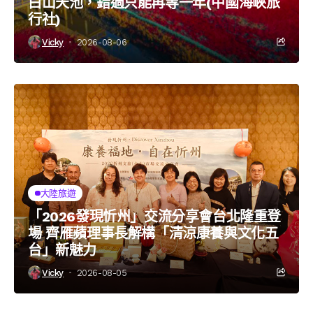
白山天池，錯過只能再等一年(中國海峽旅
行社)
Vicky
2026-08-06
大陸旅遊
「2026發現忻州」交流分享會台北隆重登
場 齊雁蘋理事長解構「清涼康養與文化五
台」新魅力
Vicky
2026-08-05