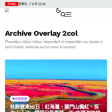
星期五 , 7 8 月 2026
Today
Archive Overlay 2col
Phasellus tellus tellus, imperdiet ut imperdiet eu, iaculis a
sem Donec vehicula luctus nunc in laoreet
大陸旅遊
秋醉遼東10日：紅海灘、關門山楓紅、長