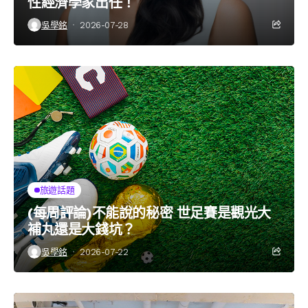
性經濟學家出任！
吳學銘
2026-07-28
旅遊話題
(每周評論)不能說的秘密 世足賽是觀光大
補丸還是大錢坑？
吳學銘
2026-07-22