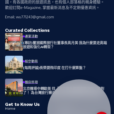
國，有各國政府的旅遊訊息，也有個人部落格的親身體驗。
歡迎訂閱e-Magazine, 掌握最新消息及不定期優惠資訊。
Email:
wu771243@gmail.com
Curated Collections
產業活動
(專訪)璽旅國際旅行社董事長高月美 我為什麼要走高端
旅遊和強化AI轉型？
航空動態
(每周評論)長榮要飛印度 在打什麼算盤？
飯店民宿
北京機場中轉歐美 找「北京福永御龍國際酒店」就對
了！ 為台灣旅行團中轉而設 提供最貼心便利的服務
Get to Know Us
Home
About Us